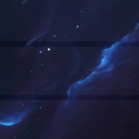
点击下载招生简章
人：
师 020-84112121 13929594057
师 020-84112275 18588557998