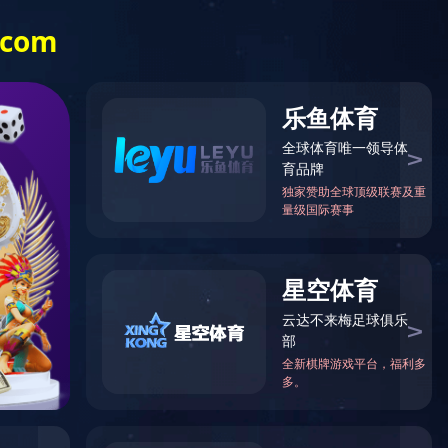
搜
索
校友公益
党建风采
乐竞官方网站-
乐竞lejing(中国)
命纪念馆
虎门海战博物馆
更多
>>