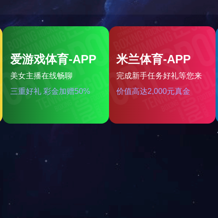
广州立白集团有限公司
广汽丰田
汤臣
天安云谷
广州科学城
东莞松山湖高
乐竞官方网站-乐竞lejing(中国)
电话:
020-84113939
中